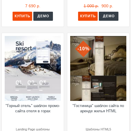
7 690 р.
1 000 р.
900 р.
КУПИТЬ
ДЕМО
КУПИТЬ
ДЕМО
-10%
"Горный отель" шаблон промо-
"Гостиница" шаблон сайта по
сайта отеля в горах
аренде жилья HTML
Landing Page шаблоны
Шаблоны HTML5