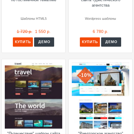
агентства
Шаблоны HTML5
Wordpress шаблоны
1 720 р.
1 550 р.
6 780 р.
КУПИТЬ
ДЕМО
КУПИТЬ
ДЕМО
-10%
"Путешествия" шаблон сайта
"Риелторское агентство"