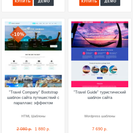
КУПИТЬ
ДЕМО
КУПИТЬ
ДЕМО
-10%
"Travel Company" Bootstrap
"Travel Guide" туристический
шаблон сайта путешествий с
шаблон сайта
параллакс эффектом
HTML Шаблоны
Wordpress шаблоны
2 080 р.
1 880 р.
7 690 р.