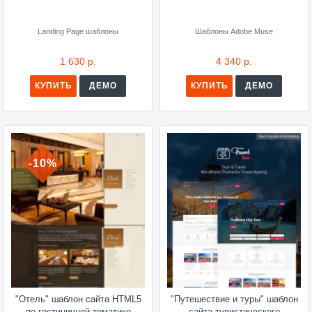
Landing Page шаблоны
Шаблоны Adobe Muse
1 630 р.
4 340 р.
КУПИТЬ
ДЕМО
КУПИТЬ
ДЕМО
-10%
"Отель" шаблон сайта HTML5
"Путешествие и туры" шаблон
по гостиничной тематике
сайта туристического