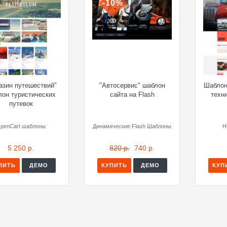
-10%
азин путешествий"
"Автосервис" шаблон
Шаблон
лон туристических
сайта на Flash
техн
путевок
penCart шаблоны
Динамические Flash Шаблоны
H
5 250 р.
820 р.
740 р.
ПИТЬ
ДЕМО
КУПИТЬ
ДЕМО
КУП