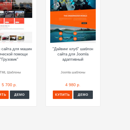
 сайта для машин
"Дайвинг клуб" шаблон
ической помощи
сайта для Joomla
"Грузовик"
адаптивный
TML Шаблоны
Joomla шаблоны
5 700 р.
4 980 р.
ИТЬ
ДЕМО
КУПИТЬ
ДЕМО