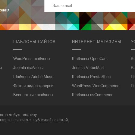
жения!
ШАБЛОНЫ САЙТОВ
ИНТЕРНЕТ-МАГАЗИНЫ
У
WordPress шаблоны
Шаблоны OpenCart
Вс
ы
Joomla шаблоны
Joomla VirtueMart
Р
Шаблоны Adobe Muse
Шаблоны PrestaShop
П
Фото и видео галереи
WordPress WooCommerce
П
Бесплатные шаблоны
Шаблоны osCommerce
ов
на любую тематику
ктер и не является публичной офертой,