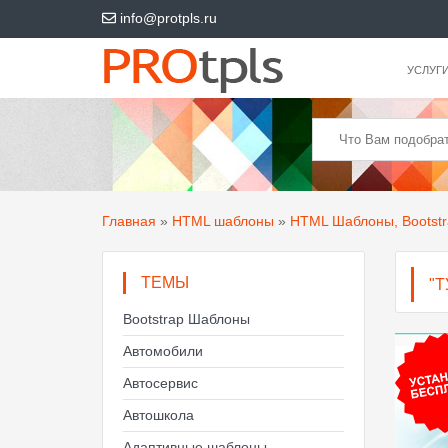
info@protpls.ru
УСЛУГ
Главная
»
HTML шаблоны
»
HTML Шаблоны, Bootst
ТЕМЫ
"
Bootstrap Шаблоны
Автомобили
Автосервис
Автошкола
Адаптивные шаблоны