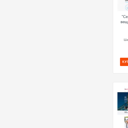
"Се
вещ
Ша
КУ