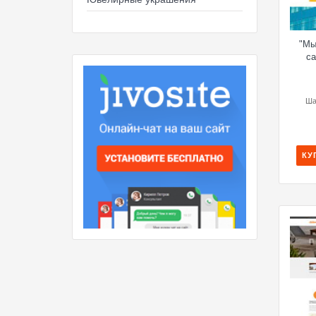
"Мы
са
Ша
КУ