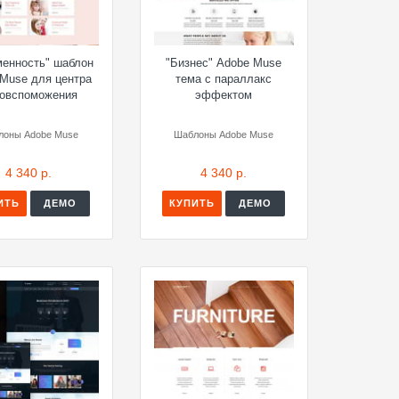
менность" шаблон
"Бизнес" Adobe Muse
 Muse для центра
тема с параллакс
овспоможения
эффектом
лоны Adobe Muse
Шаблоны Adobe Muse
4 340 р.
4 340 р.
ИТЬ
ДЕМО
КУПИТЬ
ДЕМО