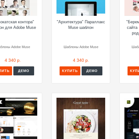
окатская контора"
"Архитектура" Параллакс
"Бере
он для Adobe Muse
Muse шаблон
сайта
род
блоны Adobe Muse
Шаблоны Adobe Muse
Шаб
4 340 р.
4 340 р.
ПИТЬ
ДЕМО
КУПИТЬ
ДЕМО
КУП