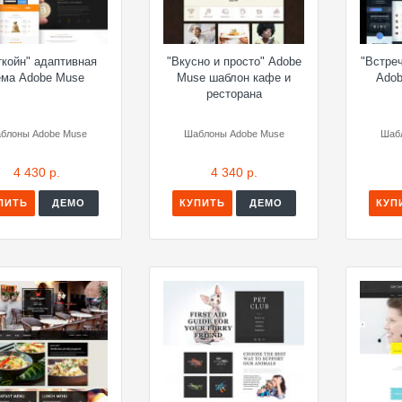
ткойн" адаптивная
"Вкусно и просто" Adobe
"Встре
ема Adobe Muse
Muse шаблон кафе и
Adob
ресторана
блоны Adobe Muse
Шаблоны Adobe Muse
Шаб
4 430 р.
4 340 р.
ПИТЬ
ДЕМО
КУПИТЬ
ДЕМО
КУП