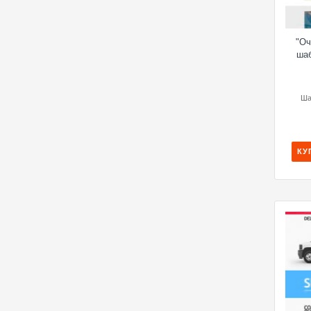
"Оч
шаб
Ша
КУ