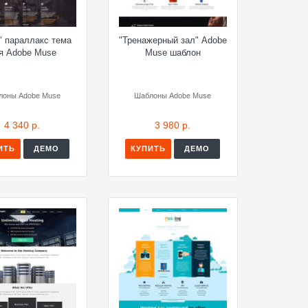
" параллакс тема
"Тренажерный зал" Adobe
я Adobe Muse
Muse шаблон
лоны Adobe Muse
Шаблоны Adobe Muse
4 340 р.
3 980 р.
ИТЬ
ДЕМО
КУПИТЬ
ДЕМО