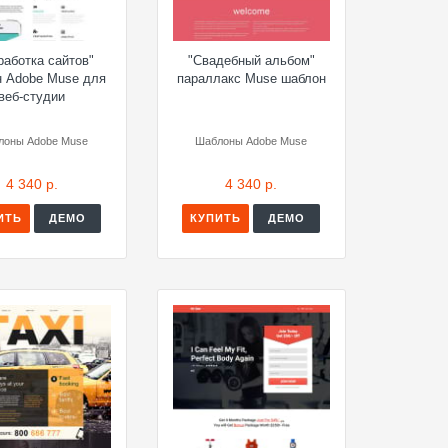
работка сайтов"
"Свадебный альбом"
н Adobe Muse для
параллакс Muse шаблон
веб-студии
лоны Adobe Muse
Шаблоны Adobe Muse
4 340 р.
4 340 р.
ИТЬ
ДЕМО
КУПИТЬ
ДЕМО