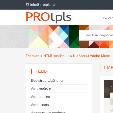
info@protpls.ru
УСЛУГ
Главная
»
HTML шаблоны
»
Шаблоны Adobe Muse
ШАБ
ТЕМЫ
Bootstrap Шаблоны
Автомобили
Автосервис
Автошкола
Адаптивные шаблоны