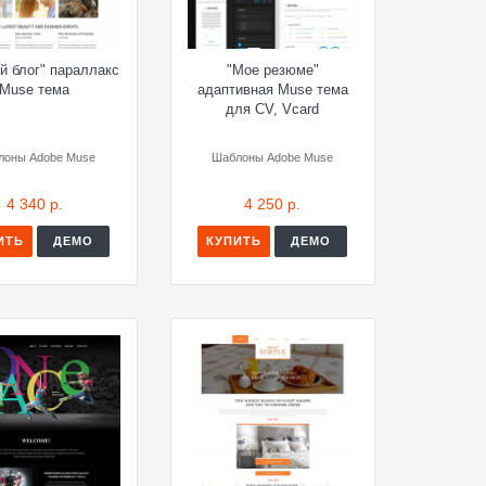
й блог" параллакс
"Мое резюме"
Muse тема
адаптивная Muse тема
для CV, Vcard
лоны Adobe Muse
Шаблоны Adobe Muse
4 340 р.
4 250 р.
ИТЬ
ДЕМО
КУПИТЬ
ДЕМО