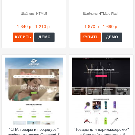
Шаблоны HTML5
Шаблоны HTML с Flash
1 340 р.
1 210 р.
1 870 р.
1 690 р.
КУПИТЬ
ДЕМО
КУПИТЬ
ДЕМО
"СПА товары и процедуры"
"Товары для парикмахерских"
шаблон магазина Opencart 3
шаблон сайта адаптивный