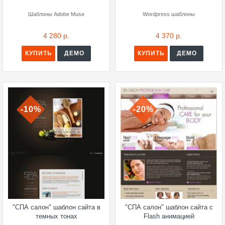
Шаблоны Adobe Muse
Wordpress шаблоны
4 280 р.
4 370 р.
КУПИТЬ
ДЕМО
КУПИТЬ
ДЕМО
-10%
-20%
"СПА салон" шаблон сайта в
"СПА салон" шаблон сайта с
темных тонах
Flash анимацией