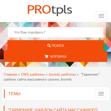
Toggl
naviga
ПОИСК
КОРЗИНА
Главная
»
CMS шаблоны
»
Joomla шаблоны
»
"Гармония"
шаблон сайта массажного салона Joomla
ТЕМЫ
Toggl
navig
"ГАРМОНИЯ" ШАБЛОН САЙТА МАССАЖНОГО