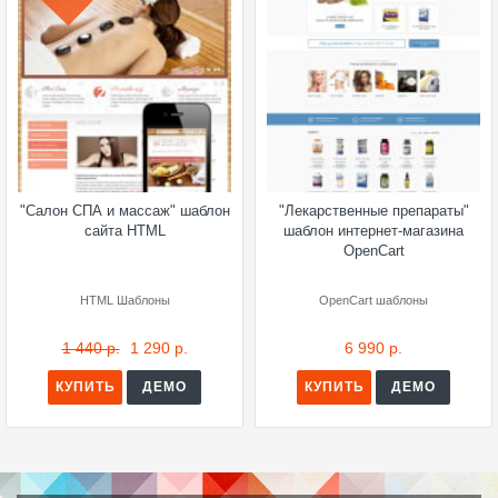
"Салон СПА и массаж" шаблон
"Лекарственные препараты"
сайта HTML
шаблон интернет-магазина
OpenCart
HTML Шаблоны
OpenCart шаблоны
1 440 р.
1 290 р.
6 990 р.
КУПИТЬ
ДЕМО
КУПИТЬ
ДЕМО