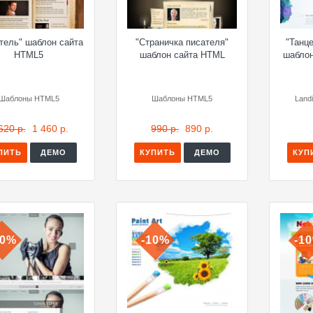
тель" шаблон сайта
"Страничка писателя"
"Танц
HTML5
шаблон сайта HTML
шабло
Шаблоны HTML5
Шаблоны HTML5
Land
620 р.
1 460 р.
990 р.
890 р.
ПИТЬ
ДЕМО
КУПИТЬ
ДЕМО
КУП
10%
-10%
-1