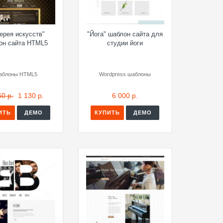
ерея искусств"
"Йога" шаблон сайта для
он сайта HTML5
студии йоги
аблоны HTML5
Wordpress шаблоны
60 р.
1 130 р.
6 000 р.
ИТЬ
ДЕМО
КУПИТЬ
ДЕМО