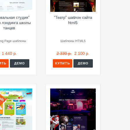
евальная студия"
"Театр" шаблон сайта
н лэндинга школы
html5
танцев
ing Page шаблоны
Шаблоны HTML5
1 440 р.
2 330 р.
2 100 р.
ИТЬ
ДЕМО
КУПИТЬ
ДЕМО
0%