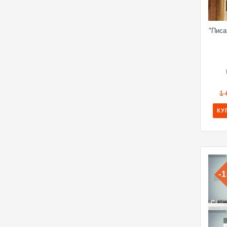
"Писа
1 
КУ
-