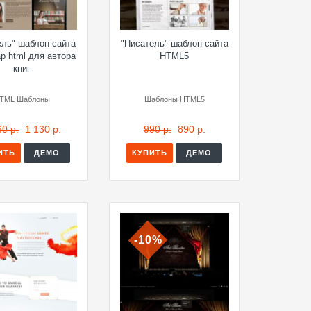
ель" шаблон сайта
"Писатель" шаблон сайта
ap html для автора
HTML5
книг
TML Шаблоны
Шаблоны HTML5
60 р.
1 130 р.
990 р.
890 р.
ИТЬ
ДЕМО
КУПИТЬ
ДЕМО
-10%