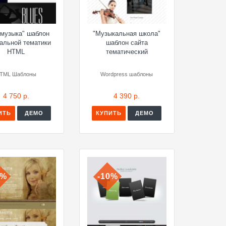
 музыка" шаблон
"Музыкальная школа"
альной тематики
шаблон сайта
HTML
тематический
TML Шаблоны
Wordpress шаблоны
4 750 р.
4 390 р.
ИТЬ
ДЕМО
КУПИТЬ
ДЕМО
0%
-10%