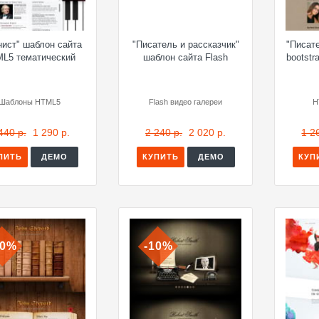
нист" шаблон сайта
"Писатель и рассказчик"
"Писат
L5 тематический
шаблон сайта Flash
bootstr
Шаблоны HTML5
Flash видео галереи
H
440 р.
1 290 р.
2 240 р.
2 020 р.
1 2
ПИТЬ
ДЕМО
КУПИТЬ
ДЕМО
КУП
10%
-10%