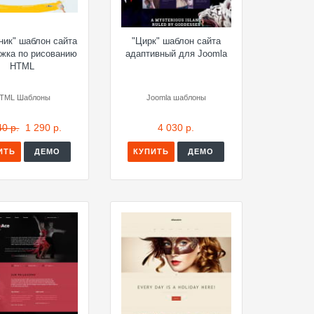
ник" шаблон сайта
"Цирк" шаблон сайта
ужка по рисованию
адаптивный для Joomla
HTML
TML Шаблоны
Joomla шаблоны
40 р.
1 290 р.
4 030 р.
ИТЬ
ДЕМО
КУПИТЬ
ДЕМО