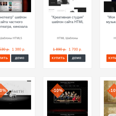
инотеатр" шаблон
"Креативная студия"
"Моя
сайта частного
шаблон сайта HTML
музык
отеатра, кинозала
Шаблоны HTML5
HTML Шаблоны
H
530 р.
1 380 р.
1 890 р.
1 700 р.
ПИТЬ
ДЕМО
КУПИТЬ
ДЕМО
КУП
10%
-10%
-1