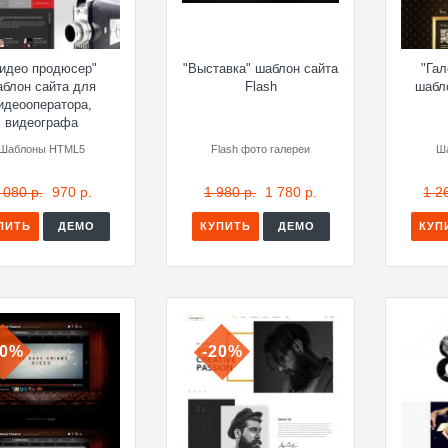
идео продюсер"
"Выставка" шаблон сайта
"Гал
блон сайта для
Flash
шабл
идеооператора,
видеографа
Шаблоны HTML5
Flash фото галереи
Ш
 080 р.
970 р.
1 980 р.
1 780 р.
1 2
ПИТЬ
ДЕМО
КУПИТЬ
ДЕМО
КУП
10%
-20%