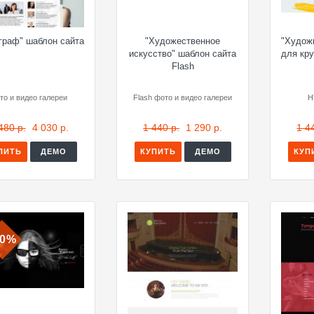
граф" шаблон сайта
"Художественное
"Худож
искусство" шаблон сайта
для кр
Flash
то и видео галереи
Flash фото и видео галереи
H
480 р.
4 030 р.
1 440 р.
1 290 р.
1 4
ПИТЬ
ДЕМО
КУПИТЬ
ДЕМО
КУП
10%