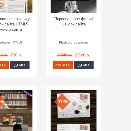
нальная страница"
"Персональное фолио"
он сайта HTML5
шаблон сайта
ичного сайта
аблоны HTML5
Flash фото галереи
10 р.
730 р.
2 240 р.
2 020 р.
ИТЬ
ДЕМО
КУПИТЬ
ДЕМО
0%
-10%