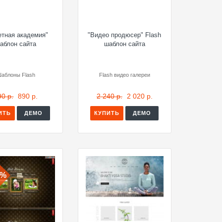
етная академия"
"Видео продюсер" Flash
аблон сайта
шаблон сайта
аблоны Flash
Flash видео галереи
90 р.
890 р.
2 240 р.
2 020 р.
ИТЬ
ДЕМО
КУПИТЬ
ДЕМО
0%