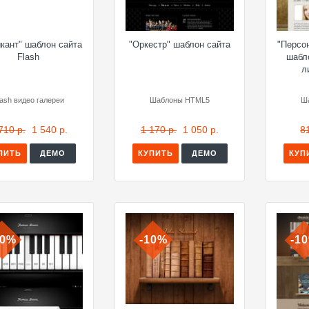
кант" шаблон сайта
"Оркестр" шаблон сайта
"Персо
Flash
шабл
л
lash видео галереи
Шаблоны HTML5
Ш
710 р.
1 540 р.
1 170 р.
1 050 р.
8
ПИТЬ
ДЕМО
КУПИТЬ
ДЕМО
КУП
10%
-10%
-1