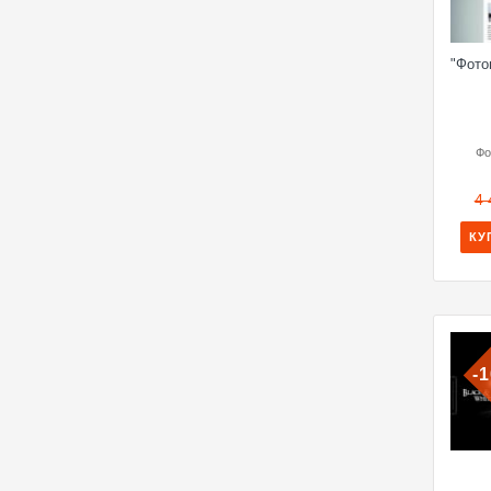
"Фото
Фо
4 
КУ
-