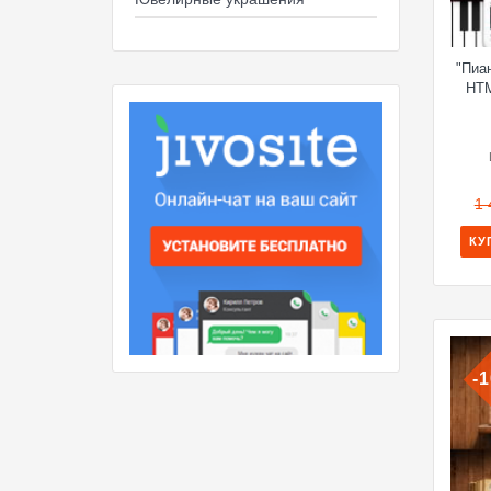
"Пиа
HTM
1 
КУ
-