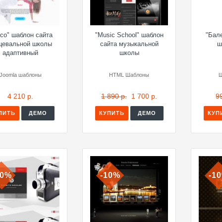
sco" шаблон сайта
"Music School" шаблон
"Бал
цевальной школы
сайта музыкальной
ш
адаптивный
школы
Joomla шаблоны
HTML Шаблоны
Ш
4 210 р.
1 890 р.
1 700 р.
9
ПИТЬ
ДЕМО
КУПИТЬ
ДЕМО
КУП
10%
-10%
-1