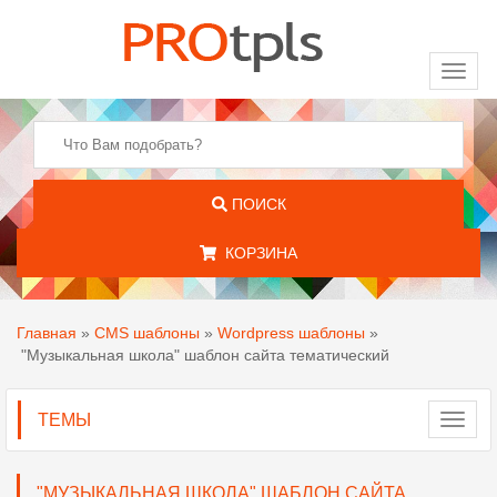
Toggl
naviga
ПОИСК
КОРЗИНА
Главная
»
CMS шаблоны
»
Wordpress шаблоны
»
"Музыкальная школа" шаблон сайта тематический
ТЕМЫ
Toggl
navig
"МУЗЫКАЛЬНАЯ ШКОЛА" ШАБЛОН САЙТА