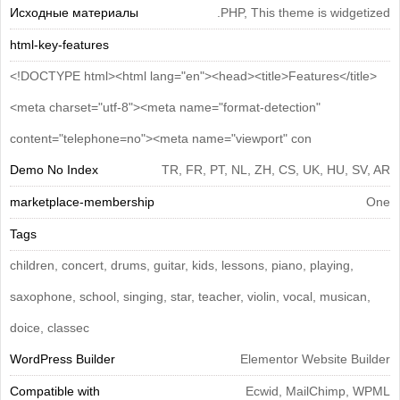
Исходные материалы
.PHP, This theme is widgetized
html-key-features
<!DOCTYPE html><html lang="en"><head><title>Features</title>
<meta charset="utf-8"><meta name="format-detection"
content="telephone=no"><meta name="viewport" con
Demo No Index
TR, FR, PT, NL, ZH, CS, UK, HU, SV, AR
marketplace-membership
One
Tags
children, concert, drums, guitar, kids, lessons, piano, playing,
saxophone, school, singing, star, teacher, violin, vocal, musican,
doice, classec
WordPress Builder
Elementor Website Builder
Compatible with
Ecwid, MailChimp, WPML