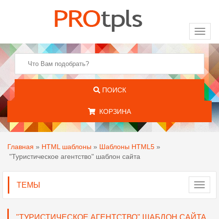
Toggl
naviga
ПОИСК
КОРЗИНА
Главная
»
HTML шаблоны
»
Шаблоны HTML5
»
"Туристическое агентство" шаблон сайта
ТЕМЫ
Toggl
navig
"ТУРИСТИЧЕСКОЕ АГЕНТСТВО" ШАБЛОН САЙТА