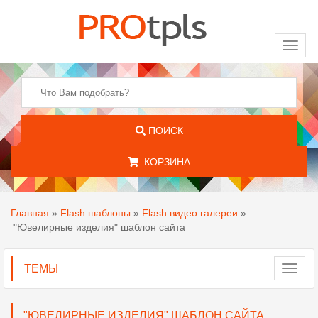
Toggl
naviga
ПОИСК
КОРЗИНА
Главная
»
Flash шаблоны
»
Flash видео галереи
»
"Ювелирные изделия" шаблон сайта
ТЕМЫ
Toggl
navig
"ЮВЕЛИРНЫЕ ИЗДЕЛИЯ" ШАБЛОН САЙТА