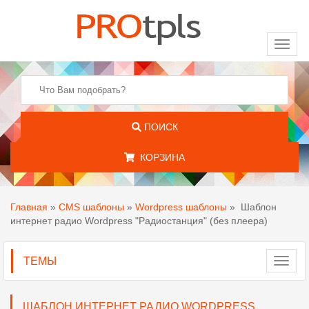
Toggl
naviga
ПОИСК
КОРЗИНА
Главная
»
CMS шаблоны
»
Wordpress шаблоны
»
Шаблон
интернет радио Wordpress "Радиостанция" (без плеера)
ТЕМЫ
Toggl
navig
ШАБЛОН ИНТЕРНЕТ РАДИО WORDPRESS