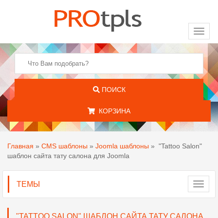
Toggl
naviga
ПОИСК
КОРЗИНА
Главная
»
CMS шаблоны
»
Joomla шаблоны
»
"Tattoo Salon"
шаблон сайта тату салона для Joomla
ТЕМЫ
Toggl
navig
"TATTOO SALON" ШАБЛОН САЙТА ТАТУ САЛОНА