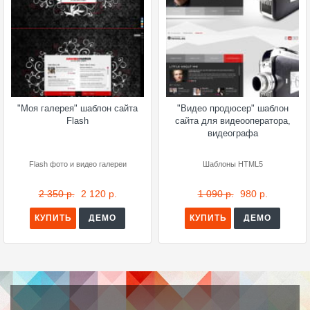
"Моя галерея" шаблон сайта
"Видео продюсер" шаблон
Flash
сайта для видеооператора,
видеографа
Flash фото и видео галереи
Шаблоны HTML5
2 350 р.
2 120 р.
1 090 р.
980 р.
КУПИТЬ
ДЕМО
КУПИТЬ
ДЕМО