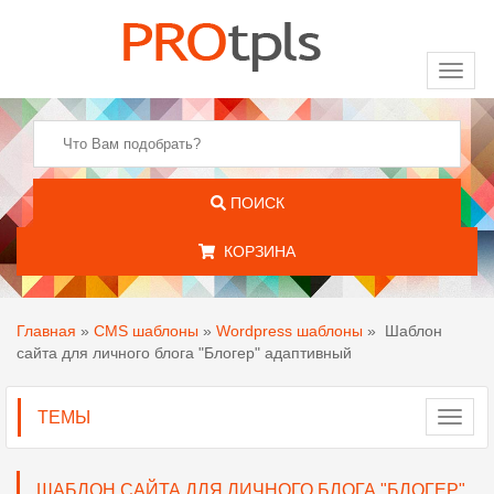
Toggl
naviga
ПОИСК
КОРЗИНА
Главная
»
CMS шаблоны
»
Wordpress шаблоны
»
Шаблон
сайта для личного блога "Блогер" адаптивный
ТЕМЫ
Toggl
navig
ШАБЛОН САЙТА ДЛЯ ЛИЧНОГО БЛОГА "БЛОГЕР"