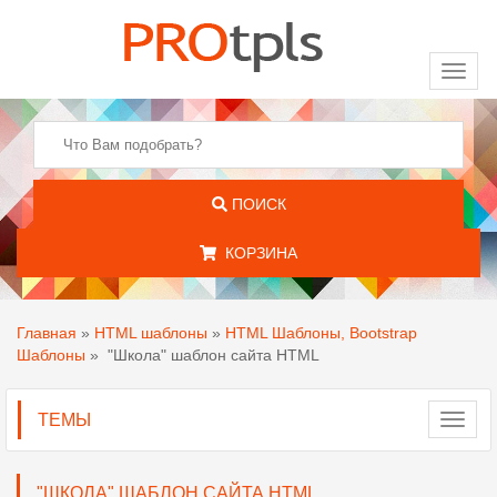
Toggl
naviga
ПОИСК
КОРЗИНА
Главная
»
HTML шаблоны
»
HTML Шаблоны, Bootstrap
Шаблоны
»
"Школа" шаблон сайта HTML
ТЕМЫ
Toggl
navig
"ШКОЛА" ШАБЛОН САЙТА HTML