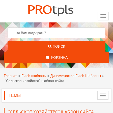
Toggl
naviga
ПОИСК
КОРЗИНА
Главная
»
Flash шаблоны
»
Динамические Flash Шаблоны
»
"Сельское хозяйство" шаблон сайта
ТЕМЫ
Toggl
navig
"СЕЛЬСКОЕ ХОЗЯЙСТВО" ШАБЛОН САЙТА