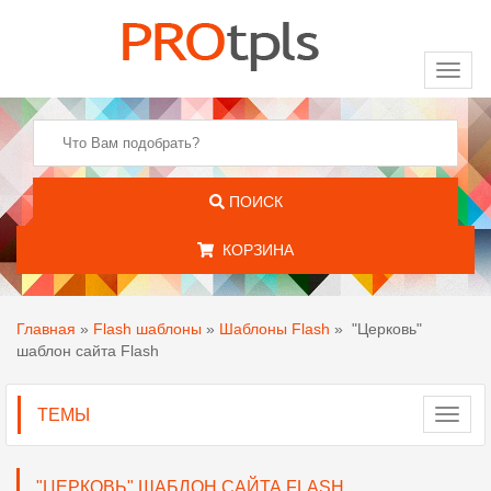
Toggl
naviga
ПОИСК
КОРЗИНА
Главная
»
Flash шаблоны
»
Шаблоны Flash
»
"Церковь"
шаблон сайта Flash
ТЕМЫ
Toggl
navig
"ЦЕРКОВЬ" ШАБЛОН САЙТА FLASH