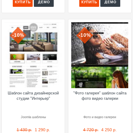
КУПИТЬ
ДЕМО
КУПИТЬ
ДЕМО
-10%
-10%
Шаблон сайта дизайнерской
"Фото галерея" шаблон сайта
студии "Интерьер"
фото видео галереи
Joomla шаблоны
Фото и видео галереи
1 430 р.
1 290 р.
4 720 р.
4 250 р.