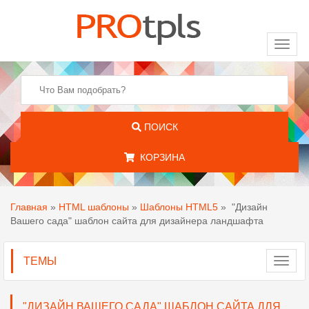
Toggl
naviga
ПОИСК
КОРЗИНА
Главная
»
HTML шаблоны
»
Шаблоны HTML5
»
"Дизайн
Вашего сада" шаблон сайта для дизайнера ландшафта
ТЕМЫ
Toggl
navig
"ДИЗАЙН ВАШЕГО САДА" ШАБЛОН САЙТА ДЛЯ