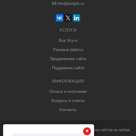
info@protpls.ru
УСЛУГИ
Все Усуги
Разовые работы
Продвижение сайта
Поддержка сайта
ИНФОРМАЦИЯ
Оплата и получение
Вопросы и ответы
Контакты
© 2013 - 2026
PRO
tpls.ru профессиональные
шаблоны сайтов
на любую
✖
✖
тематику