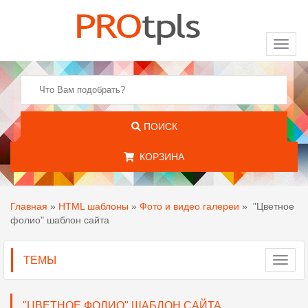
Toggl
naviga
ПОИСК
КОРЗИНА
Главная
»
HTML шаблоны
»
Фото и видео галереи
»
"Цветное
фолио" шаблон сайта
ТЕМЫ
Toggl
navig
"ЦВЕТНОЕ ФОЛИО" ШАБЛОН САЙТА