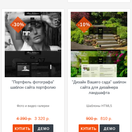
-30%
-10%
"Портфель фотографа"
"Дизайн Вашего сада" шаблон
шаблон сайта портфолио
сайта для дизайнера
ландшафта
Фото и видео галереи
Шаблоны HTML5
4 390 р.
3 320 р.
900 р.
810 р.
КУПИТЬ
ДЕМО
КУПИТЬ
ДЕМО