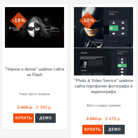
-10%
-10%
"Черное и белое" шаблон сайта
на Flash
"Photo & Video Service" шаблон
сайта портфолио фотографа и
видеоографа
Flash фото галереи
Фото и видео галереи
2 600 р.
2 340 р.
КУПИТЬ
ДЕМО
3 860 р.
3 470 р.
КУПИТЬ
ДЕМО