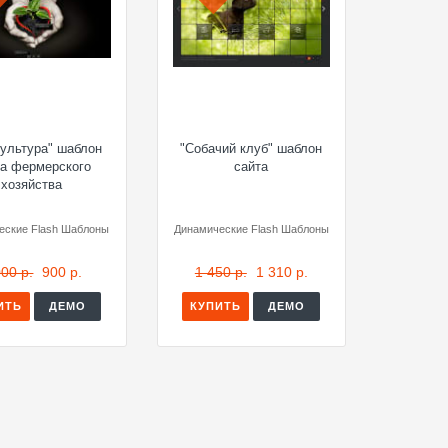
культура" шаблон
"Собачий клуб" шаблон
та фермерского
сайта
хозяйства
еские Flash Шаблоны
Динамические Flash Шаблоны
000 р.
900 р.
1 450 р.
1 310 р.
ИТЬ
ДЕМО
КУПИТЬ
ДЕМО