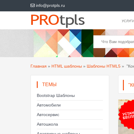
info@protpls.ru
УСЛУГ
Главная
»
HTML шаблоны
»
Шаблоны HTML5
»
"Ко
ТЕМЫ
"
Bootstrap Шаблоны
Автомобили
Автосервис
Автошкола
Адаптивные шаблоны