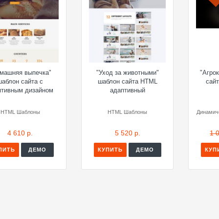
машняя выпечка"
"Уход за животными"
"Агро
шаблон сайта с
шаблон сайта HTML
сай
птивным дизайном
адаптивный
HTML Шаблоны
HTML Шаблоны
Динамич
4 610 р.
5 520 р.
1 
ПИТЬ
ДЕМО
КУПИТЬ
ДЕМО
КУП