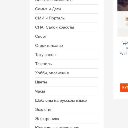
Семья и Дети
СМИ и Порталы
СПА, Салон красоты
Спорт
"До
Строительство
ада
Тату салон
Текстиль
Хобби, увлечения
Цветы
КУ
Часы
Шаблоны на русском языке
Экология
Электроника
Ювелирные украшения