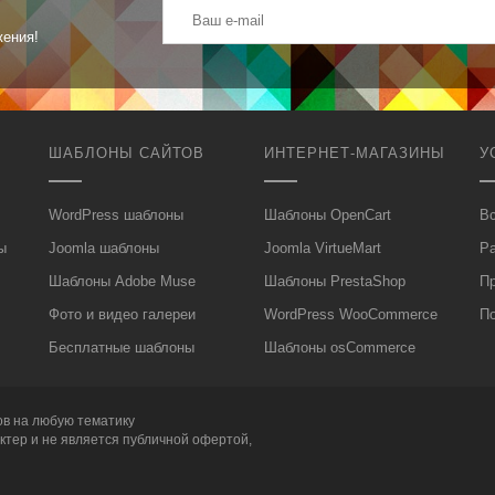
жения!
ШАБЛОНЫ САЙТОВ
ИНТЕРНЕТ-МАГАЗИНЫ
У
WordPress шаблоны
Шаблоны OpenCart
Вс
ы
Joomla шаблоны
Joomla VirtueMart
Р
Шаблоны Adobe Muse
Шаблоны PrestaShop
П
Фото и видео галереи
WordPress WooCommerce
П
Бесплатные шаблоны
Шаблоны osCommerce
ов
на любую тематику
ктер и не является публичной офертой,