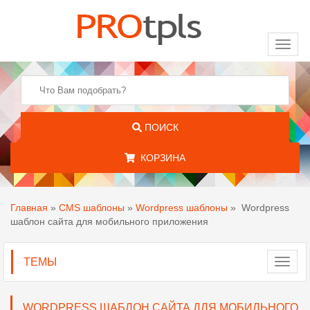
Toggl
naviga
ПОИСК
КОРЗИНА
Главная
»
CMS шаблоны
»
Wordpress шаблоны
»
Wordpress
шаблон сайта для мобильного приложения
ТЕМЫ
Toggl
navig
WORDPRESS ШАБЛОН САЙТА ДЛЯ МОБИЛЬНОГО