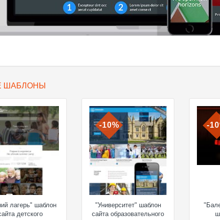
Е ШАБЛОНЫ
-10%
-1
ний лагерь" шаблон
"Университет" шаблон
"Бал
сайта детского
сайта образовательного
ш