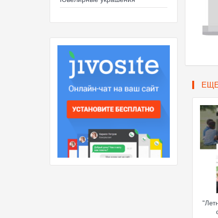
ЕЩ
"Лет