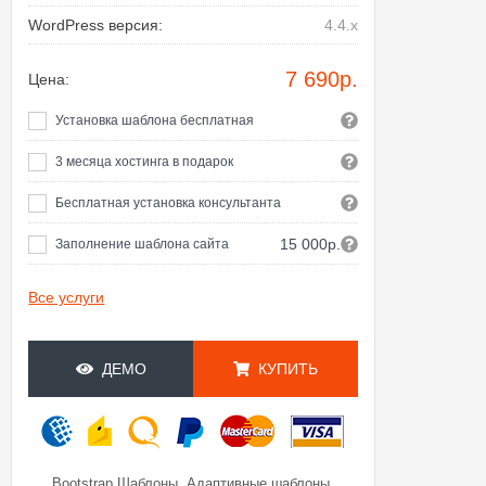
WordPress версия:
4.4.x
7 690
р.
Цена:
Установка шаблона бесплатная
3 месяца хостинга в подарок
Бесплатная установка консультанта
15 000р.
Заполнение шаблона сайта
Все услуги
ДЕМО
КУПИТЬ
,
,
Bootstrap Шаблоны
Адаптивные шаблоны