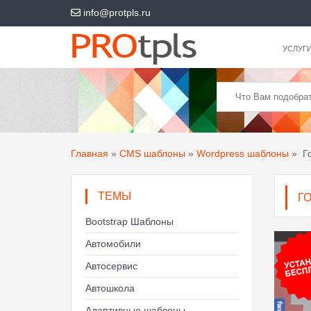
info@protpls.ru
УСЛУГ
Главная
»
CMS шаблоны
»
Wordpress шаблоны
»
Го
ТЕМЫ
Г
Bootstrap Шаблоны
Автомобили
Автосервис
Автошкола
Адаптивные шаблоны