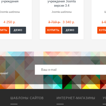
учреждения
учреждения Joomla
версии 3.4
Joomla шаблоны
Joomla шаблоны
Ш
4 250 р.
3 710 р.
3 340 р.
1 
ПИТЬ
ДЕМО
КУПИТЬ
ДЕМО
КУП
жения!
ШАБЛОНЫ САЙТОВ
ИНТЕРНЕТ-МАГАЗИНЫ
У