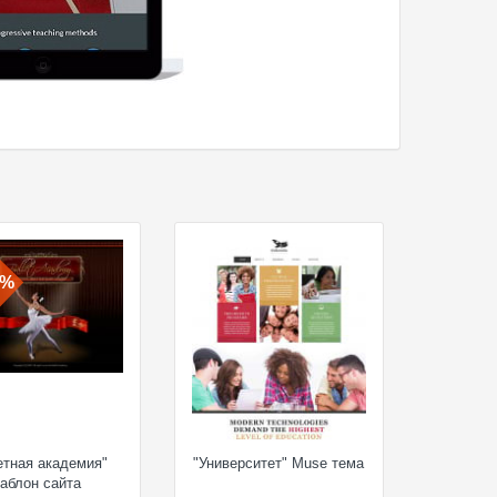
0%
етная академия"
"Университет" Muse тема
аблон сайта