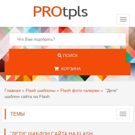
Toggl
naviga
ПОИСК
КОРЗИНА
Главная
»
Flash шаблоны
»
Flash фото галереи
»
"Дети"
шаблон сайта на Flash
ТЕМЫ
Toggl
navig
"ДЕТИ" ШАБЛОН САЙТА НА FLASH