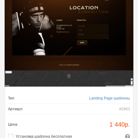
Тип:
Landing Page шаблоны
Артикул:
#2903
1 440
р.
Цена:
Установка шаблона бесплатная