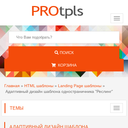
Toggl
naviga
ПОИСК
КОРЗИНА
Главная
»
HTML шаблоны
»
Landing Page шаблоны
»
Адаптивный дизайн шаблона одностраничника "Реслинг"
ТЕМЫ
Toggl
navig
АДАПТИВНЫЙ ДИЗАЙН ШАБЛОНА