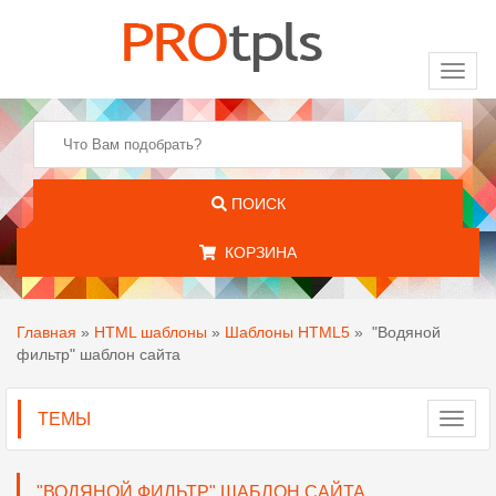
Toggl
naviga
ПОИСК
КОРЗИНА
Главная
»
HTML шаблоны
»
Шаблоны HTML5
»
"Водяной
фильтр" шаблон сайта
ТЕМЫ
Toggl
navig
"ВОДЯНОЙ ФИЛЬТР" ШАБЛОН САЙТА