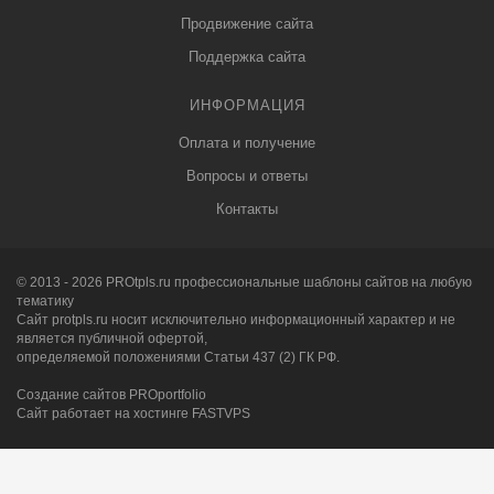
Продвижение сайта
Поддержка сайта
ИНФОРМАЦИЯ
Оплата и получение
Вопросы и ответы
Контакты
© 2013 - 2026
PRO
tpls.ru профессиональные
шаблоны сайтов
на любую
тематику
Сайт protpls.ru носит исключительно информационный характер и не
является публичной офертой,
определяемой положениями Статьи 437 (2) ГК РФ.
Создание сайтов
PRO
portfolio
Сайт работает на хостинге FASTVPS