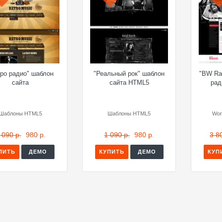
тро радио" шаблон
"Реальный рок" шаблон
"BW Ra
сайта
сайта HTML5
рад
Шаблоны HTML5
Шаблоны HTML5
Wor
 090 р.
980 р.
1 090 р.
980 р.
3 8
ПИТЬ
ДЕМО
КУПИТЬ
ДЕМО
КУП