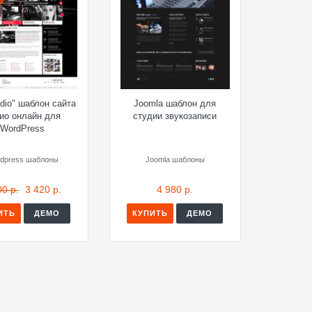
dio" шаблон сайта
Joomla шаблон для
ио онлайн для
студии звукозаписи
WordPress
dpress шаблоны
Joomla шаблоны
00 р.
3 420 р.
4 980 р.
ИТЬ
ДЕМО
КУПИТЬ
ДЕМО