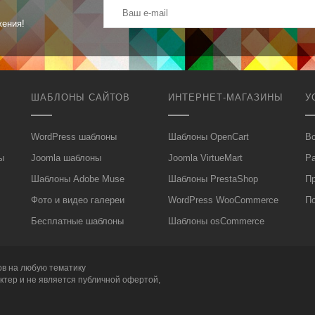
жения!
ШАБЛОНЫ САЙТОВ
ИНТЕРНЕТ-МАГАЗИНЫ
У
WordPress шаблоны
Шаблоны OpenCart
Вс
ы
Joomla шаблоны
Joomla VirtueMart
Р
Шаблоны Adobe Muse
Шаблоны PrestaShop
П
Фото и видео галереи
WordPress WooCommerce
П
Бесплатные шаблоны
Шаблоны osCommerce
ов
на любую тематику
ктер и не является публичной офертой,