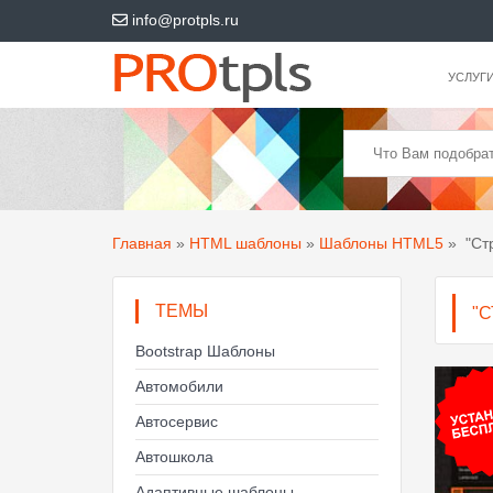
info@protpls.ru
УСЛУГ
Главная
»
HTML шаблоны
»
Шаблоны HTML5
»
"Ст
ТЕМЫ
"
Bootstrap Шаблоны
Автомобили
Автосервис
Автошкола
Адаптивные шаблоны