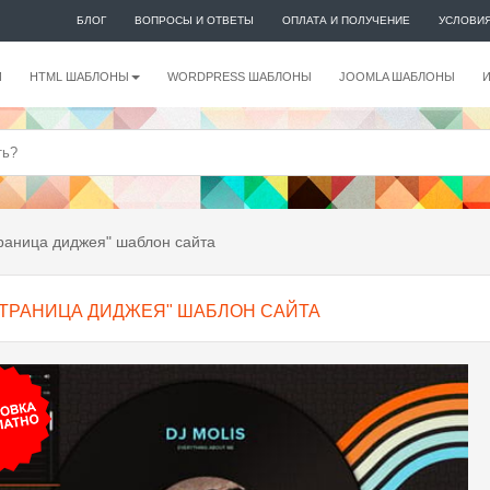
БЛОГ
ВОПРОСЫ И ОТВЕТЫ
ОПЛАТА И ПОЛУЧЕНИЕ
УСЛОВИ
И
HTML ШАБЛОНЫ
WORDPRESS ШАБЛОНЫ
JOOMLA ШАБЛОНЫ
раница диджея" шаблон сайта
СТРАНИЦА ДИДЖЕЯ" ШАБЛОН САЙТА