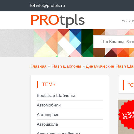
info@protpls.ru
УСЛУГ
Главная
»
Flash шаблоны
»
Динамические Flash Ш
ТЕМЫ
"
Bootstrap Шаблоны
Автомобили
Автосервис
Автошкола
Адаптивные шаблоны