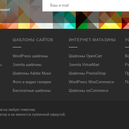
жения!
ШАБЛОНЫ САЙТОВ
ИНТЕРНЕТ-МАГАЗИНЫ
У
WordPress шаблоны
Шаблоны OpenCart
Вс
ы
Joomla шаблоны
Joomla VirtueMart
Р
Шаблоны Adobe Muse
Шаблоны PrestaShop
П
Фото и видео галереи
WordPress WooCommerce
П
Бесплатные шаблоны
Шаблоны osCommerce
ов
на любую тематику
ктер и не является публичной офертой,