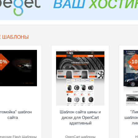
Е ШАБЛОНЫ
10%
-1
томойка" шаблон
Шаблон сайта шины и
"Ли
сайта
диски для OpenCart
шаблон
адаптивный
ли
ческие Flash Шаблоны
OpenCart шаблоны
H