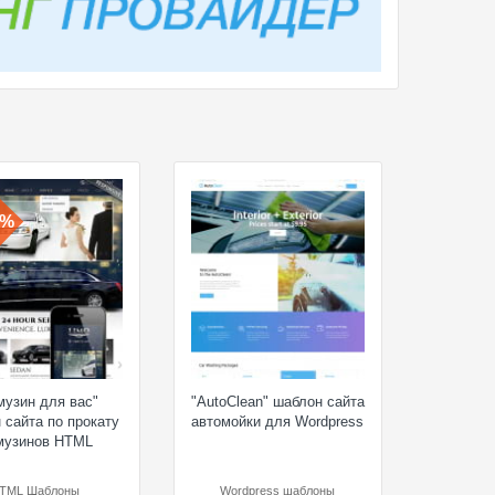
0%
музин для вас"
"AutoClean" шаблон сайта
 сайта по прокату
автомойки для Wordpress
музинов HTML
TML Шаблоны
Wordpress шаблоны