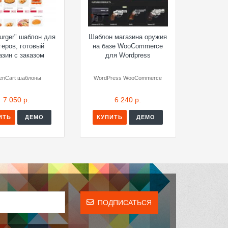
urger" шаблон для
Шаблон магазина оружия
геров, готовый
на базе WooCommerce
азин с заказом
для Wordpress
enCart шаблоны
WordPress WooCommerce
7 050 р.
6 240 р.
ИТЬ
ДЕМО
КУПИТЬ
ДЕМО
ПОДПИСАТЬСЯ