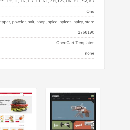
ES, DE, IT, TR, FR, PT, NL, ZH, CS, UK, HU, SV, AR
One
pper, powder, salt, shop, spice, spices, spicy, store
1768190
OpenCart Templates
none