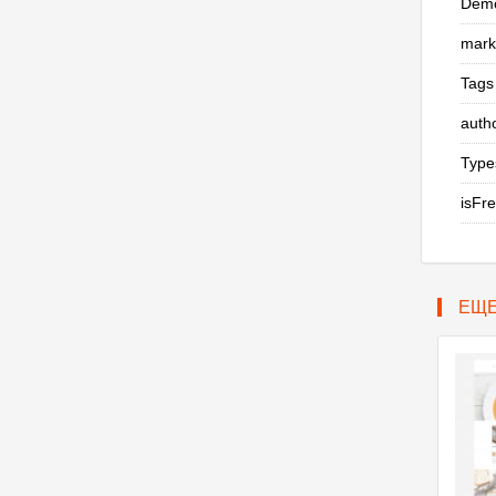
Demo
mark
Tags
auth
Type
isFr
ЕЩ