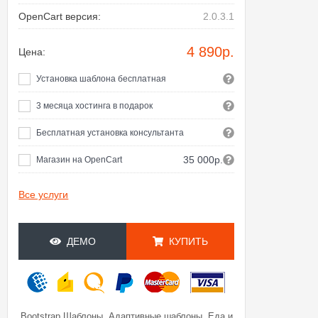
OpenCart версия:
2.0.3.1
4 890
р.
Цена:
Установка шаблона бесплатная
3 месяца хостинга в подарок
Бесплатная установка консультанта
35 000р.
Магазин на OpenCart
Все услуги
ДЕМО
КУПИТЬ
,
,
Bootstrap Шаблоны
Адаптивные шаблоны
Еда и