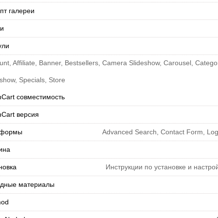
пт галереи
и
ули
nt, Affiliate, Banner, Bestsellers, Camera Slideshow, Carousel, Catego
show, Specials, Store
Cart совместимость
Cart версия
-формы
Advanced Search, Contact Form, Logi
ина
новка
Инструкции по установке и настро
дные материалы
mod