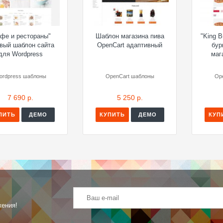
афе и рестораны"
Шаблон магазина пива
"King B
овый шаблон сайта
OpenCart адаптивный
бур
для Wordpress
маг
ordpress шаблоны
OpenCart шаблоны
Op
7 690 р.
5 250 р.
ПИТЬ
ДЕМО
КУПИТЬ
ДЕМО
КУП
жения!