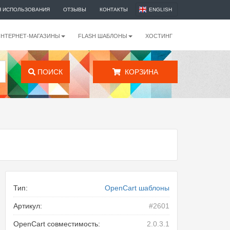
Я ИСПОЛЬЗОВАНИЯ
ОТЗЫВЫ
КОНТАКТЫ
ENGLISH
ИНТЕРНЕТ-МАГАЗИНЫ
FLASH ШАБЛОНЫ
ХОСТИНГ
ПОИСК
КОРЗИНА
"
Тип:
OpenCart шаблоны
Артикул:
#2601
OpenCart совместимость:
2.0.3.1