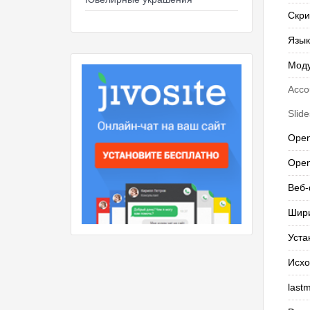
Скри
Язык
Мод
Accou
Slide
Open
Open
Веб
Шир
Уста
Исхо
last