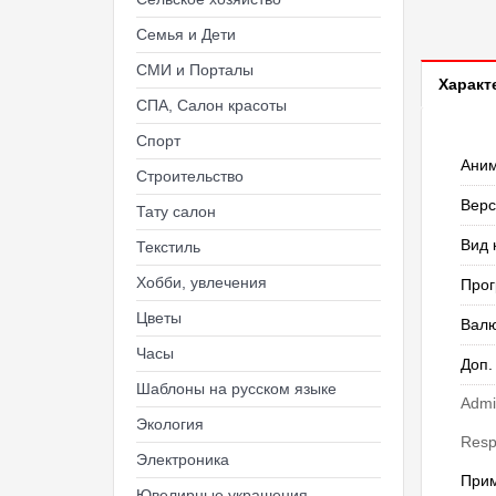
Семья и Дети
СМИ и Порталы
Характ
СПА, Салон красоты
Спорт
Ани
Строительство
Верс
Тату салон
Вид 
Текстиль
Хобби, увлечения
Прог
Цветы
Валю
Часы
Доп.
Шаблоны на русском языке
Admi
Экология
Resp
Электроника
При
Ювелирные украшения