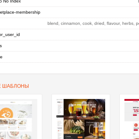
 No Index
etplace-membership
blend, cinnamon, cook, dried, flavour, herbs, pe
or_user_id
s
ee
Е ШАБЛОНЫ