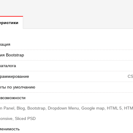
еристики
мация
ия Bootstrap
каталога
раммирование
CS
ты по умолчанию
 возможности
n Panel, Blog, Bootstrap, Dropdown Menu, Google map, HTML 5, HTML p
onsive, Sliced PSD
менимость