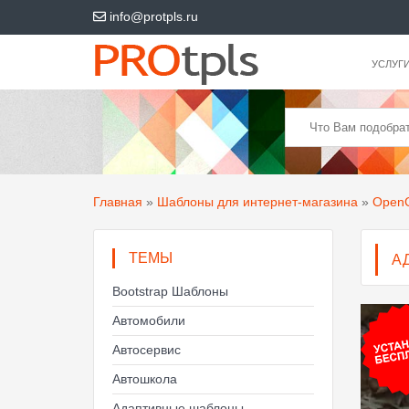
info@protpls.ru
УСЛУГ
Главная
»
Шаблоны для интернет-магазина
»
OpenC
ТЕМЫ
А
Bootstrap Шаблоны
Автомобили
Автосервис
Автошкола
Адаптивные шаблоны