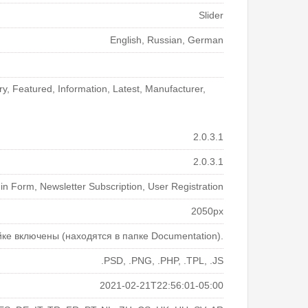
Slider
English, Russian, German
ry, Featured, Information, Latest, Manufacturer,
2.0.3.1
2.0.3.1
n Form, Newsletter Subscription, User Registration
2050px
йке включены (находятся в папке Documentation).
.PSD, .PNG, .PHP, .TPL, .JS
2021-02-21T22:56:01-05:00