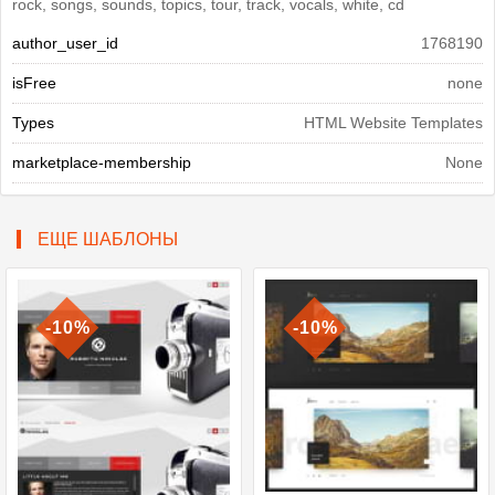
rock, songs, sounds, topics, tour, track, vocals, white, cd
author_user_id
1768190
isFree
none
Types
HTML Website Templates
marketplace-membership
None
ЕЩЕ ШАБЛОНЫ
-10%
-10%