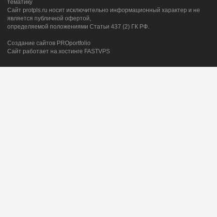
тематику
Сайт protpls.ru носит исключительно информационный характер и не
является публичной офертой,
определяемой положениями Статьи 437 (2) ГК РФ.
Создание сайтов
PRO
portfolio
Сайт работает на хостинге FASTVPS