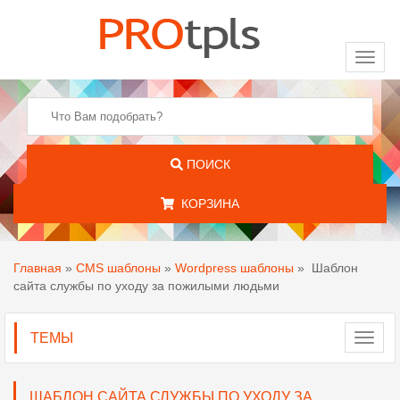
Toggl
naviga
ПОИСК
КОРЗИНА
Главная
»
CMS шаблоны
»
Wordpress шаблоны
»
Шаблон
сайта службы по уходу за пожилыми людьми
ТЕМЫ
Toggl
navig
ШАБЛОН САЙТА СЛУЖБЫ ПО УХОДУ ЗА