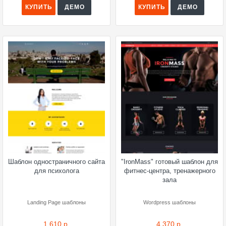
КУПИТЬ
ДЕМО
КУПИТЬ
ДЕМО
Шаблон одностраничного сайта
"IronMass" готовый шаблон для
для психолога
фитнес-центра, тренажерного
зала
Landing Page шаблоны
Wordpress шаблоны
1 610 р.
4 370 р.