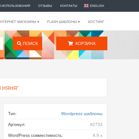
Я ИСПОЛЬЗОВАНИЯ
ОТЗЫВЫ
КОНТАКТЫ
ENGLISH
ИНТЕРНЕТ-МАГАЗИНЫ
FLASH ШАБЛОНЫ
ХОСТИНГ
ПОИСК
КОРЗИНА
 НЯНЯ"
Тип:
Wordpress шаблоны
Артикул:
#2733
WordPress совместимость:
4.9.x