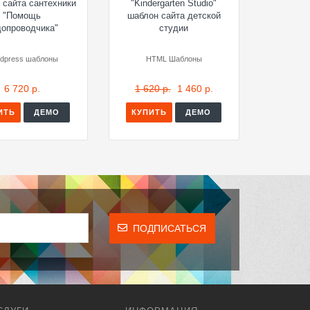
 сайта сантехники
"Kindergarten Studio"
"Помощь
шаблон сайта детской
допроводчика"
студии
dpress шаблоны
HTML Шаблоны
6 720 р.
1 620 р.
1 460 р.
ИТЬ
ДЕМО
КУПИТЬ
ДЕМО
ПОДПИСАТЬСЯ