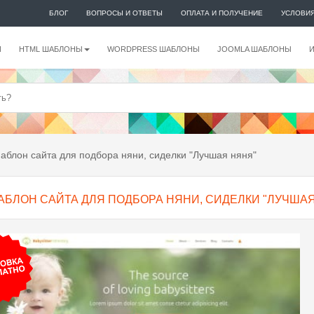
БЛОГ
ВОПРОСЫ И ОТВЕТЫ
ОПЛАТА И ПОЛУЧЕНИЕ
УСЛОВИ
И
HTML ШАБЛОНЫ
WORDPRESS ШАБЛОНЫ
JOOMLA ШАБЛОНЫ
блон сайта для подбора няни, сиделки "Лучшая няня"
АБЛОН САЙТА ДЛЯ ПОДБОРА НЯНИ, СИДЕЛКИ "ЛУЧШАЯ