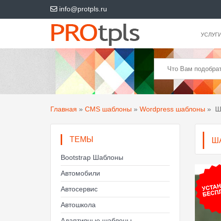
info@protpls.ru
УСЛУГ
Главная
»
CMS шаблоны
»
Wordpress шаблоны
»
Ша
ТЕМЫ
Ш
Bootstrap Шаблоны
Автомобили
Автосервис
Автошкола
Адаптивные шаблоны