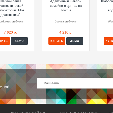
Шаблон сайта
Адаптивный шаблон
Шаблон
иагностической
семейного центра на
боратории "Моя
Joomla
во
диагностика"
ordpress шаблоны
Joomla шаблоны
Wor
7 620 р.
4 210 р.
ПИТЬ
ДЕМО
КУПИТЬ
ДЕМО
КУП
жения!