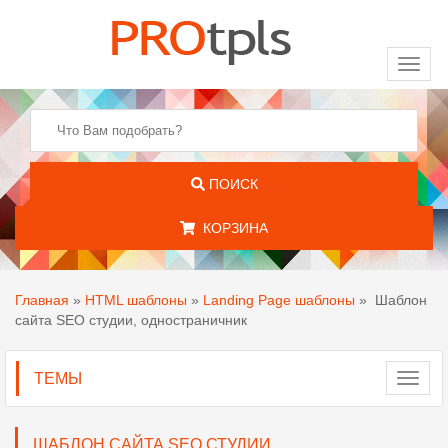
Toggl
naviga
ПОИСК
КОРЗИНА
Главная
»
HTML шаблоны
»
Landing Page шаблоны
»
Шаблон
сайта SEO студии, одностраничник
ТЕМЫ
Toggl
navig
ШАБЛОН САЙТА SEO СТУДИИ,