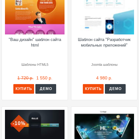
"Ваш дизайн" шаблон сайта
Шаблон сайта "Разработчик
html
мобильных приложений"
Шаблоны HTML5
Joomla шаблоны
1 720 р.
1 550 р.
4 980 р.
КУПИТЬ
ДЕМО
КУПИТЬ
ДЕМО
-10%