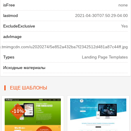
isFree
none
lastmod
2021-04-30T07:50:29-04:00
ExcludeExclusive
Yes
advImage
s3u.tmimgcdn.com/u2020274/5e852a432ba7f2342512d481a87c44ff.jpg
Types
Landing Page Templates
Исходные материалы
ЕЩЕ ШАБЛОНЫ
-10%