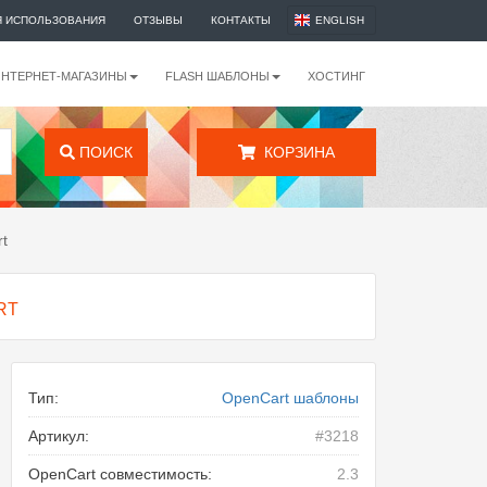
Я ИСПОЛЬЗОВАНИЯ
ОТЗЫВЫ
КОНТАКТЫ
ENGLISH
ИНТЕРНЕТ-МАГАЗИНЫ
FLASH ШАБЛОНЫ
ХОСТИНГ
ПОИСК
КОРЗИНА
t
RT
Тип:
OpenCart шаблоны
Артикул:
#3218
OpenCart совместимость:
2.3