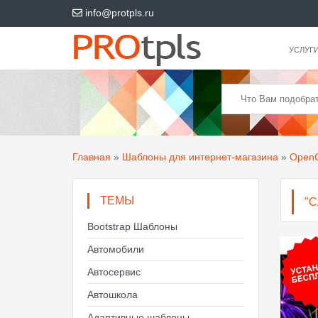
info@protpls.ru
УСЛУГ
Главная
»
Шаблоны для интернет-магазина
»
OpenC
ТЕМЫ
"
Bootstrap Шаблоны
Автомобили
Автосервис
Автошкола
Адаптивные шаблоны