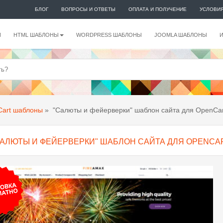
БЛОГ
ВОПРОСЫ И ОТВЕТЫ
ОПЛАТА И ПОЛУЧЕНИЕ
УСЛОВИ
И
HTML ШАБЛОНЫ
WORDPRESS ШАБЛОНЫ
JOOMLA ШАБЛОНЫ
art шаблоны
»
"Салюты и фейерверки" шаблон сайта для OpenCar
САЛЮТЫ И ФЕЙЕРВЕРКИ" ШАБЛОН САЙТА ДЛЯ OPENCA