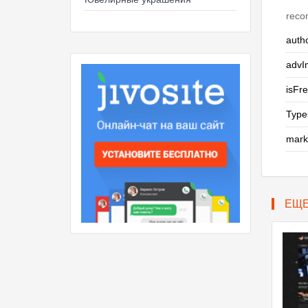
recom
auth
advI
isFr
Type
mark
ЕЩ