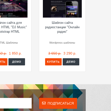
лон сайта для
Шаблон сайта
 HTML "DJ Music"
радиостанции "Онлайн
otstrap HTML
радио"
TML Шаблоны
Wordpress шаблоны
50 р.
1 850 р.
3 650 р.
3 290 р.
ИТЬ
ДЕМО
КУПИТЬ
ДЕМО
ПОДПИСАТЬСЯ