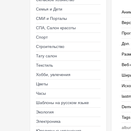
Семья и Дети
Ани
СМИ и Порталы
Верс
СПА, Салон красоты
Прог
Спорт
Доп.
Строительство
Разм
Тату салон
Веб
Текстиль
Хобби, увлечения
Шир
Цветы
Исхо
Часы
last
Шаблоны на русском языке
Demo
Экология
Tags
Электроника
album
Ювелирные украшения