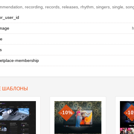
mendation, recording, records, releases, rhythm, singers, single, song,
or_user_id
mage
h
ee
s
etplace-membership
Е ШАБЛОНЫ
-10%
-1