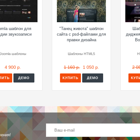
omla шаблон для
"Танец живота" шаблон
Шаб
удии звукозаписи
сайта с psd-файлами для
диджея
правки дизайна
Bo
Joomla шаблоны
Шаблоны HTML5
H
4 900 р.
1 160 р.
1 050 р.
2 0
ПИТЬ
ДЕМО
КУПИТЬ
ДЕМО
КУП
жения!