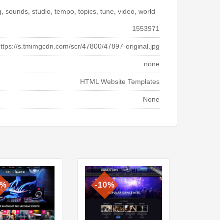
 sounds, studio, tempo, topics, tune, video, world
1553971
ttps://s.tmimgcdn.com/scr/47800/47897-original.jpg
none
HTML Website Templates
None
0%
-10%