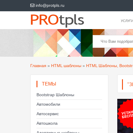
info@protpls.ru
УСЛУГ
Главная
»
HTML шаблоны
»
HTML Шаблоны, Bootst
ТЕМЫ
"
Bootstrap Шаблоны
Автомобили
Автосервис
Автошкола
Адаптивные шаблоны