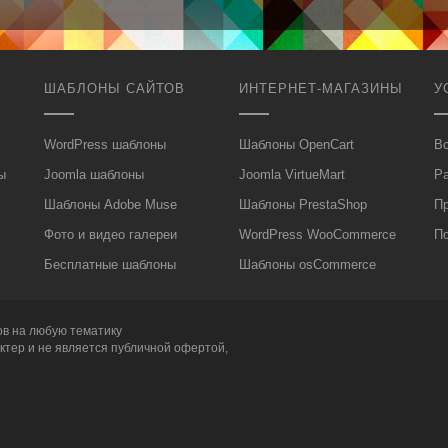
ШАБЛОНЫ САЙТОВ
ИНТЕРНЕТ-МАГАЗИНЫ
У
WordPress шаблоны
Шаблоны OpenCart
Вс
ы
Joomla шаблоны
Joomla VirtueMart
Р
Шаблоны Adobe Muse
Шаблоны PrestaShop
П
Фото и видео галереи
WordPress WooCommerce
П
Бесплатные шаблоны
Шаблоны osCommerce
ов
на любую тематику
ктер и не является публичной офертой,