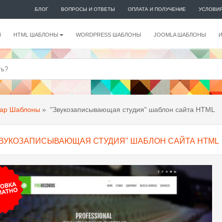
БЛОГ
ВОПРОСЫ И ОТВЕТЫ
ОПЛАТА И ПОЛУЧЕНИЕ
УСЛОВИ
И
HTML ШАБЛОНЫ
WORDPRESS ШАБЛОНЫ
JOOMLA ШАБЛОНЫ
rap Шаблоны
»
"Звукозаписывающая студия" шаблон сайта HTML
ЗВУКОЗАПИСЫВАЮЩАЯ СТУДИЯ" ШАБЛОН САЙТА HTML