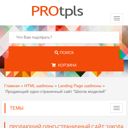
Toggl
naviga
ПОИСК
КОРЗИНА
Главная
»
HTML шаблоны
»
Landing Page шаблоны
»
Продающий одно-страничный сайт "Школа моделей"
ТЕМЫ
Toggl
navig
ПРОДАЮЩИЙ ОДНО-СТРАНИЧНЫЙ САЙТ "ШКОЛА