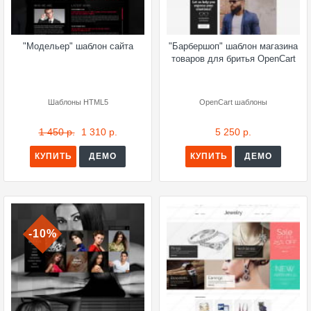
"Модельер" шаблон сайта
"Барбершоп" шаблон магазина
товаров для бритья OpenCart
Шаблоны HTML5
OpenCart шаблоны
1 450 р.
1 310 р.
5 250 р.
КУПИТЬ
ДЕМО
КУПИТЬ
ДЕМО
-10%