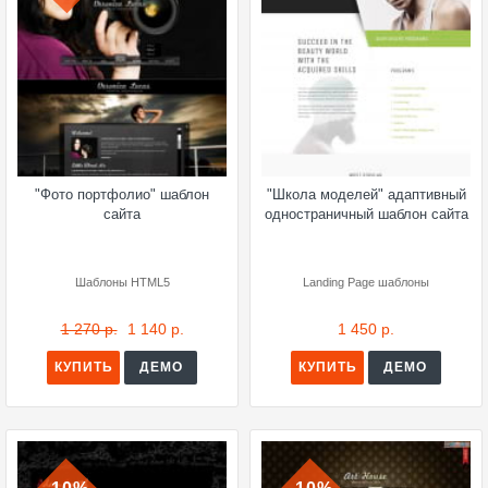
"Фото портфолио" шаблон
"Школа моделей" адаптивный
сайта
одностраничный шаблон сайта
Шаблоны HTML5
Landing Page шаблоны
1 270 р.
1 140 р.
1 450 р.
КУПИТЬ
ДЕМО
КУПИТЬ
ДЕМО