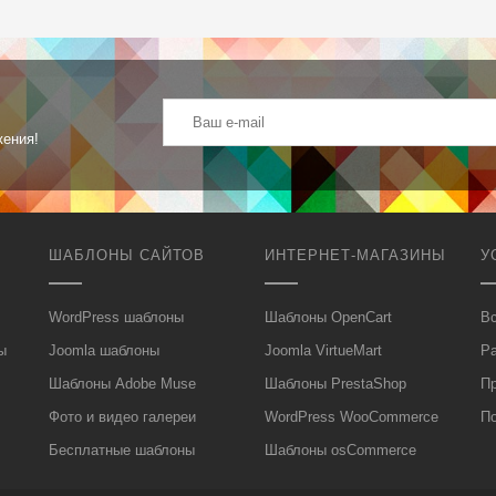
жения!
ШАБЛОНЫ САЙТОВ
ИНТЕРНЕТ-МАГАЗИНЫ
У
WordPress шаблоны
Шаблоны OpenCart
Вс
ы
Joomla шаблоны
Joomla VirtueMart
Р
Шаблоны Adobe Muse
Шаблоны PrestaShop
П
Фото и видео галереи
WordPress WooCommerce
П
Бесплатные шаблоны
Шаблоны osCommerce