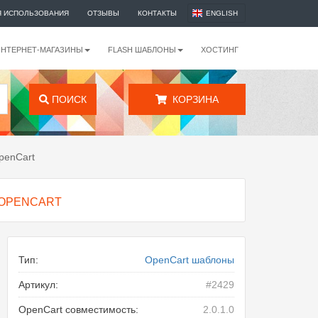
Я ИСПОЛЬЗОВАНИЯ
ОТЗЫВЫ
КОНТАКТЫ
ENGLISH
ИНТЕРНЕТ-МАГАЗИНЫ
FLASH ШАБЛОНЫ
ХОСТИНГ
ПОИСК
КОРЗИНА
penCart
 OPENCART
Тип:
OpenCart шаблоны
Артикул:
#2429
OpenCart совместимость:
2.0.1.0