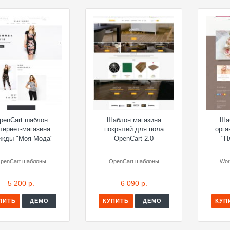
penCart шаблон
Шаблон магазина
Ша
тернет-магазина
покрытий для пола
орга
ежды "Моя Мода"
OpenCart 2.0
"П
penCart шаблоны
OpenCart шаблоны
Wor
5 200 р.
6 090 р.
ПИТЬ
ДЕМО
КУПИТЬ
ДЕМО
КУП