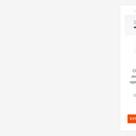
O
ин
од
O
КУ