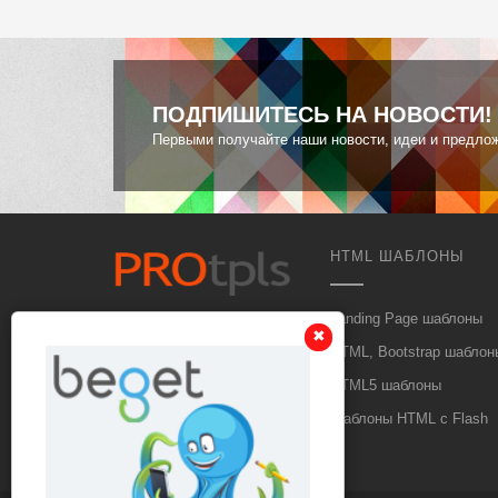
ПОДПИШИТЕСЬ НА НОВОСТИ!
Первыми получайте наши новости, идеи и предло
HTML ШАБЛОНЫ
Landing Page шаблоны
info@protpls.ru
✖
✖
HTML, Bootstrap шаблон
HTML5 шаблоны
Шаблоны HTML с Flash