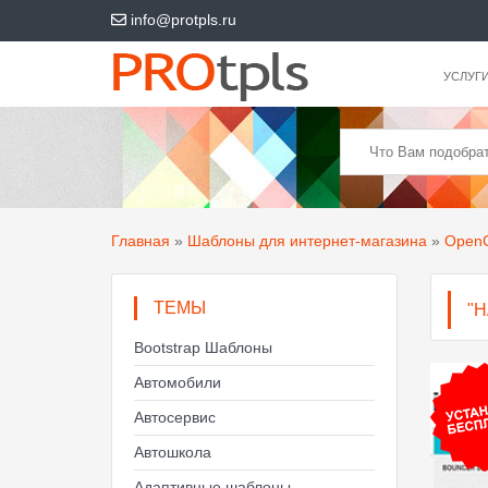
info@protpls.ru
УСЛУГ
Главная
»
Шаблоны для интернет-магазина
»
OpenC
ТЕМЫ
"
Bootstrap Шаблоны
Автомобили
Автосервис
Автошкола
Адаптивные шаблоны