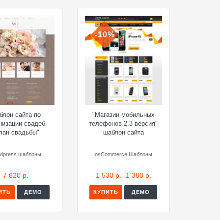
-10%
блон сайта по
"Магазин мобильных
низации свадеб
телефонов 2.3 версия"
лан свадьбы"
шаблон сайта
dpress шаблоны
osCommerce Шаблоны
7 620 р.
1 530 р.
1 380 р.
ИТЬ
ДЕМО
КУПИТЬ
ДЕМО