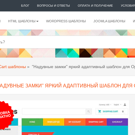
БЛОГ
ВОПРОСЫ И ОТВЕТЫ
ОПЛАТА И ПОЛУЧЕНИЕ
УСЛОВИ
И
HTML ШАБЛОНЫ
WORDPRESS ШАБЛОНЫ
JOOMLA ШАБЛОНЫ
art шаблоны
»
"Надувные замки" яркий адаптивный шаблон для O
НАДУВНЫЕ ЗАМКИ" ЯРКИЙ АДАПТИВНЫЙ ШАБЛОН ДЛЯ