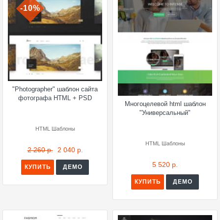
-10%
"Photographer" шаблон сайта
фотографа HTML + PSD
Многоцелевой html шаблон
"Универсальный"
HTML Шаблоны
HTML Шаблоны
2 260 р.
2 040 р.
5 520 р.
КУПИТЬ
ДЕМО
КУПИТЬ
ДЕМО