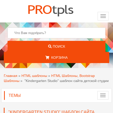
Toggl
naviga
ПОИСК
КОРЗИНА
Главная
»
HTML шаблоны
»
HTML Шаблоны, Bootstrap
Шаблоны
»
"Kindergarten Studio" шаблон сайта детской студии
ТЕМЫ
Toggl
navig
"KINDERGARTEN STUDIO" ШАБЛОН САЙТА