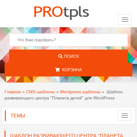
Toggl
naviga
ПОИСК
КОРЗИНА
Главная
»
CMS шаблоны
»
Wordpress шаблоны
»
Шаблон
развивающего центра "Планета детей" для WordPress
ТЕМЫ
Toggl
navig
ШАБЛОН РАЗВИВАЮЩЕГО ЦЕНТРА "ПЛАНЕТА