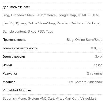
Доп. возможности
Blog, Dropdown Menu, eCommerce, Google map, HTML 5, HTML
plus JS, JQuery, Online Store/Shop, Parallax, Quickstart Package,
Sample content, Sliced PSD, Tabs
Применимость
Blog, Online Store/Shop
Joomla совместимость
3.8, 3.5
Joomla версия
3.4.x
Языки
English
Разметка
2 columns
Modules
TM Camera Slideshow
VirtueMart Modules
Superfish Menu, System VM2 Cart, VirtueMart Cart, VirtueMart