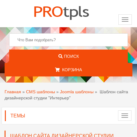
Toggl
naviga
ПОИСК
КОРЗИНА
Главная
»
CMS шаблоны
»
Joomla шаблоны
»
Шаблон сайта
дизайнерской студии "Интерьер"
ТЕМЫ
Toggl
navig
ШАБЛОН САЙТА ДИЗАЙНЕРСКОЙ СТУДИИ