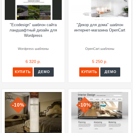
"Ecodesign" шаблон сайта
"Декор для дома" шаблон
ландшафтный дизайн для
интернет-магазина OpenCart
Wordpress
Wordpress шаблоны
OpenCart шаблоны
6 320 р.
5 250 р.
КУПИТЬ
ДЕМО
КУПИТЬ
ДЕМО
-10%
-10%