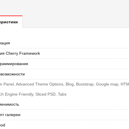
еристики
мация
ия Cherry Framework
раммирование
 возможности
n Panel, Advanced Theme Options, Blog, Bootstrap, Google map, HTML 
ch Engine Friendly, Sliced PSD, Tabs
менимость
пт галереи
mod