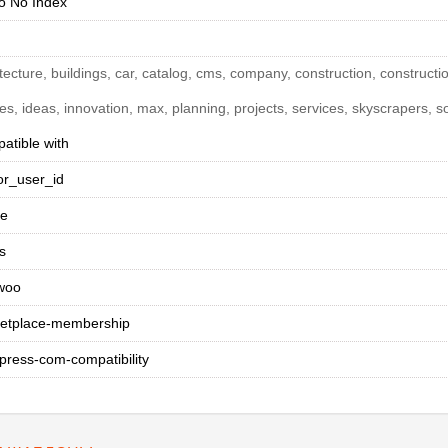
 No Index
tecture, buildings, car, catalog, cms, company, construction, constructi
s, ideas, innovation, max, planning, projects, services, skyscrapers, so
atible with
or_user_id
ee
s
woo
etplace-membership
press-com-compatibility