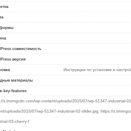
етка
иа
-формы
ина
Press совместимость
Press версия
новка
Инструкции по установке и настро
дные материалы
e-key-features
s://s.tmimgcdn.com/wp-content/uploads/2015/07/wp-51347-industrial-01
ent/uploads/2015/07/wp-51347-industrial-02-slider.jpg, https://s.tmi
trial-03-cherry-f