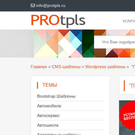
info@protpls.ru
УСЛУГ
Главная
»
CMS шаблоны
»
Wordpress шаблоны
»
"П
ТЕМЫ
"
Bootstrap Шаблоны
Автомобили
Автосервис
Автошкола
Адаптивные шаблоны