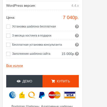
WordPress версия:
4.4.x
7 040
р.
Цена:
Установка шаблона бесплатная
3 месяца хостинга в подарок
Бесплатная установка консультанта
15 000р.
Заполнение шаблона сайта
Все услуги
ДЕМО
КУПИТЬ
,
,
Bootstrap Шаблоны
Адаптивные шаблоны