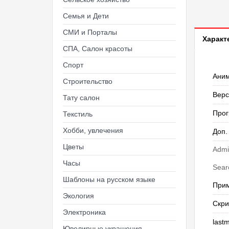
Семья и Дети
СМИ и Порталы
Характ
СПА, Салон красоты
Спорт
Ани
Строительство
Верс
Тату салон
Прог
Текстиль
Хобби, увлечения
Доп.
Цветы
Admi
Часы
Sear
Шаблоны на русском языке
При
Экология
Скри
Электроника
last
Ювелирные украшения