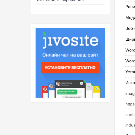
Разм
Мед
Веб
Шир
Word
Word
Уста
Исхо
imag
http
cont
indus