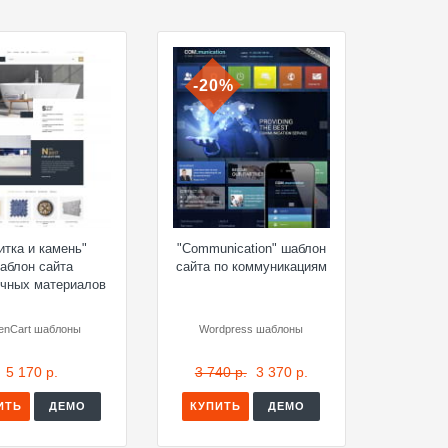
-20%
итка и камень"
"Communication" шаблон
аблон сайта
сайта по коммуникациям
очных материалов
enCart шаблоны
Wordpress шаблоны
5 170 р.
3 740 р.
3 370 р.
ИТЬ
ДЕМО
КУПИТЬ
ДЕМО