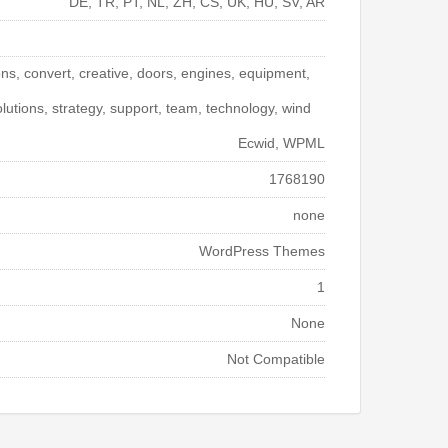
DE, TR, PT, NL, ZH, CS, UK, HU, SV, AR
ons, convert, creative, doors, engines, equipment,
lutions, strategy, support, team, technology, wind
Ecwid, WPML
1768190
none
WordPress Themes
1
None
Not Compatible