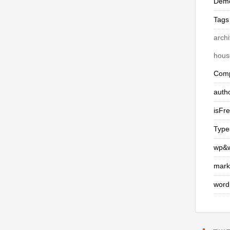
Demo
Tags
archi
house
Comp
auth
isFr
Type
wp&
mark
word