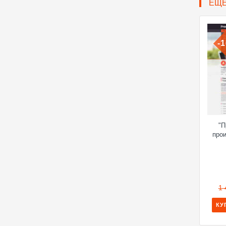
ЕЩ
-
"
про
1 
КУ