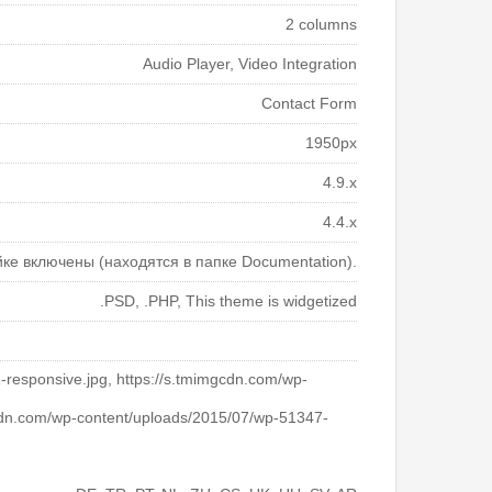
2 columns
Audio Player, Video Integration
Contact Form
1950px
4.9.x
4.4.x
йке включены (находятся в папке Documentation).
.PSD, .PHP, This theme is widgetized
-responsive.jpg, https://s.tmimgcdn.com/wp-
mgcdn.com/wp-content/uploads/2015/07/wp-51347-