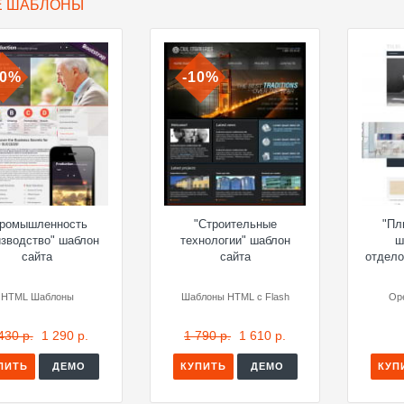
Е ШАБЛОНЫ
10%
-10%
Промышленность
"Строительные
"Пл
изводство" шаблон
технологии" шаблон
ш
сайта
сайта
отдел
HTML Шаблоны
Шаблоны HTML с Flash
Op
430 р.
1 290 р.
1 790 р.
1 610 р.
ПИТЬ
ДЕМО
КУПИТЬ
ДЕМО
КУП