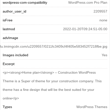
wordpress-com-compatibility
WordPress.com Pro Plan
author_user_id
2209557
isFree
none
lastmod
2022-01-20T09:24:51-05:00
advImage
/s3u.tmimgcdn.com/u2209557/0211fc3409cf4f405e583452f7218fbe.jpg
Images included
Yes
Excerpt
<p><strong>Home plan</strong> – Construction WordPress
Theme is a Super of theme for your construction company. This
theme has a fine design that will be the best suited for your
online</p>
Types
WordPress Themes