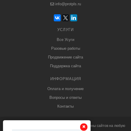
info@protpls.ru
УСЛУГИ
Все Усуги
Разовые работы
Продвижение сайта
Поддержка сайта
ИНФОРМАЦИЯ
Оплата и получение
Вопросы и ответы
Контакты
© 2013 - 2026
PRO
tpls.ru профессиональные
шаблоны сайтов
на любую
✖
✖
тематику