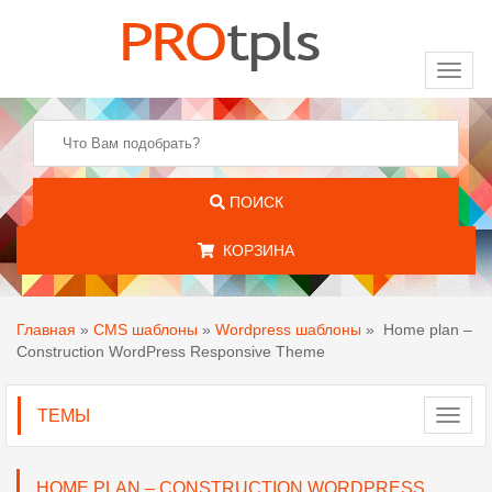
Toggl
naviga
ПОИСК
КОРЗИНА
Главная
»
CMS шаблоны
»
Wordpress шаблоны
»
Home plan –
Construction WordPress Responsive Theme
ТЕМЫ
Toggl
navig
HOME PLAN – CONSTRUCTION WORDPRESS