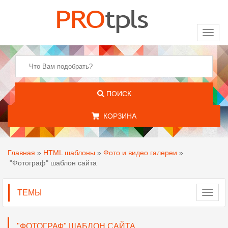
Toggl
naviga
ПОИСК
КОРЗИНА
Главная
»
HTML шаблоны
»
Фото и видео галереи
»
"Фотограф" шаблон сайта
ТЕМЫ
Toggl
navig
"ФОТОГРАФ" ШАБЛОН САЙТА