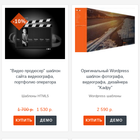
-10%
"Видео продюсер" шаблон
Оригинальный Wordpress
сайта видеоографа,
шаблон фотографа,
портфолио оператора
видеографа, дизайнера
"Kadpy"
Шаблоны HTML5
Wordpress шаблоны
1 700 р.
1 530 р.
2 590 р.
КУПИТЬ
ДЕМО
КУПИТЬ
ДЕМО