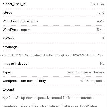
author_user_id
1531974
isFree
none
WooCommerce версия
4.2.x
WordPress версия
5.4.x
wp&woo
1
advImage
cdn.com/u1531974/templates/81760/scr/qcqCYZEdV6W2DbFpxlmR.jpg
Images included
No
Types
WooCommerce Themes
wordpress-com-compatibility
Not Compatible
Excerpt
<p>FoodSetup theme specially created for food, restaurant,
vegetable, pizza, coffee, chocolate and cake store. FoodSetup