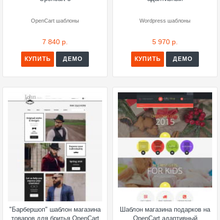
OpenCart шаблоны
Wordpress шаблоны
7 840 р.
5 970 р.
КУПИТЬ
ДЕМО
КУПИТЬ
ДЕМО
"Барбершоп" шаблон магазина
Шаблон магазина подарков на
товаров для бритья OpenCart
OpenCart адаптивный