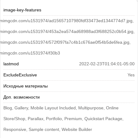
image-key-features
u.tmimgcdn.com/u1531974/ad15657107980fdf33473ed1344774d7.jpg,
u.tmimgcdn.com/u1531974/453a2ea574ad68988ad3f688252c0b54.jpg,
u.tmimgcdn.com/u1531974/572f097fa7c4b1c676ae0f54b5de6fea.jpg,
u.tmimgcdn.com/u1531974/f30b3
lastmod
2022-02-23T01:04:01-05:00
ExcludeExclusive
Yes
Исходные материалы
Доп. возможности
Blog, Gallery, Mobile Layout Included, Multipurpose, Online
Store/Shop, Parallax, Portfolio, Premium, Quickstart Package,
Responsive, Sample content, Website Builder