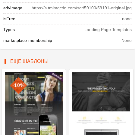
advImage
https://s.tmimgcdn.com/scr/59100/59191-original.jpg
isFree
none
Types
Landing Page Templates
marketplace-membership
None
ЕЩЕ ШАБЛОНЫ
-10%