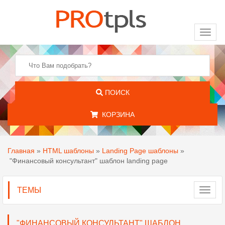
Toggl
naviga
ПОИСК
КОРЗИНА
Главная
»
HTML шаблоны
»
Landing Page шаблоны
»
"Финансовый консультант" шаблон landing page
ТЕМЫ
Toggl
navig
"ФИНАНСОВЫЙ КОНСУЛЬТАНТ" ШАБЛОН