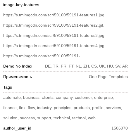
image-key-features
https://s.tmimgcdn.com/scr/59100/59191-features1.jpg,
https://s.tmimgcdn.com/scr/59100/59191-features2.gif,
https://s.tmimgcdn.com/scr/59100/59191-features3.jpg,
https://s.tmimgcdn.com/scr/59100/59191-features4.jpg,
https://s.tmimgcdn.com/scr/59100/59191-
Demo No Index
DE, TR, FR, PT, NL, ZH, CS, UK, HU, SV, AR
Применимость
One Page Templates
Tags
automate, business, clients, company, customer, enterprise,
finance, flex, flow, industry, principles, products, profile, services,
solution, success, support, technical, technol, web
author_user_id
1506970