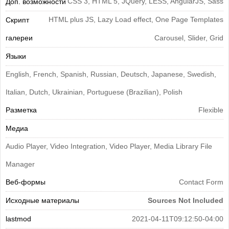
CSS 3, HTML 5, JQuery, LESS, AngularJS, Sass
Доп. возможности
HTML plus JS, Lazy Load effect, One Page Templates
Скрипт
галереи
Carousel, Slider, Grid
Языки
English, French, Spanish, Russian, Deutsch, Japanese, Swedish,
Italian, Dutch, Ukrainian, Portuguese (Brazilian), Polish
Разметка
Flexible
Медиа
Audio Player, Video Integration, Video Player, Media Library File
Manager
Веб-формы
Contact Form
Исходные материалы
Sources Not Included
lastmod
2021-04-11T09:12:50-04:00