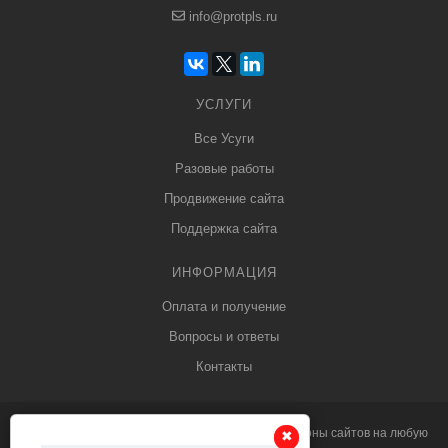
info@protpls.ru
УСЛУГИ
Все Усуги
Разовые работы
Продвижение сайта
Поддержка сайта
ИНФОРМАЦИЯ
Оплата и получение
Вопросы и ответы
Контакты
© 2013 - 2026
PRO
tpls.ru профессиональные
шаблоны сайтов
на любую
✖
✖