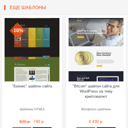
ЕЩЕ ШАБЛОНЫ
-10%
"Бизнес" шаблон сайта
"Bitcoin" шаблон сайта для
WordPress на тему
криптовалют
Шаблоны HTML5
Wordpress шаблоны
820 р.
740 р.
4 430 р.