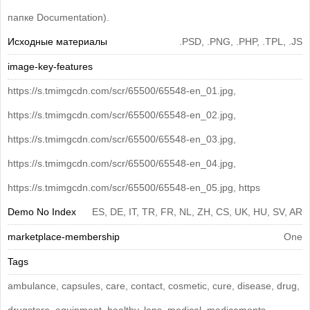
папке Documentation).
Исходные материалы
.PSD, .PNG, .PHP, .TPL, .JS
image-key-features
https://s.tmimgcdn.com/scr/65500/65548-en_01.jpg,
https://s.tmimgcdn.com/scr/65500/65548-en_02.jpg,
https://s.tmimgcdn.com/scr/65500/65548-en_03.jpg,
https://s.tmimgcdn.com/scr/65500/65548-en_04.jpg,
https://s.tmimgcdn.com/scr/65500/65548-en_05.jpg, https
Demo No Index
ES, DE, IT, TR, FR, NL, ZH, CS, UK, HU, SV, AR
marketplace-membership
One
Tags
ambulance, capsules, care, contact, cosmetic, cure, disease, drug,
drugstore, equipment, healthy, lens, medical, medicaments,