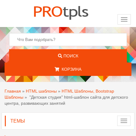
Toggl
naviga
ПОИСК
КОРЗИНА
Главная
»
HTML шаблоны
»
HTML Шаблоны, Bootstrap
Шаблоны
»
"Детская студия" html-шаблон сайта для детского
центра, развивающих занятий
ТЕМЫ
Toggl
navig