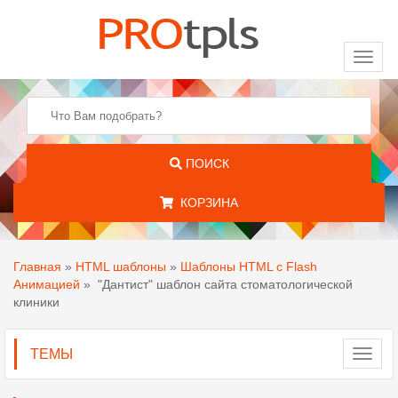
Toggl
naviga
ПОИСК
КОРЗИНА
Главная
»
HTML шаблоны
»
Шаблоны HTML с Flash
Анимацией
»
"Дантист" шаблон сайта стоматологической
клиники
ТЕМЫ
Toggl
navig